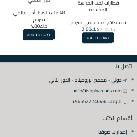
قطارات تحت الحراسة
ل
المشددة
48 East cafe
,
أدب عالمي
مترجم
48 East cafe
تخفيضات
,
أدب عالمي مترجم
د.ك
4.00
د.ك
2.00
د.ك
2.50
ADD TO CART
ADD TO CART
اتصل بنا
حولي - مجمع البروميناد - الدور الثاني
info@sophiareads.com
الهاتف :96552224643+
أقسام الكتب
إصدارات صوفيا