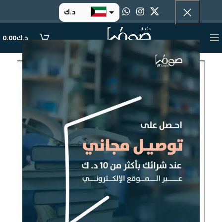
د.ك
د.إ
د.ك
0.00
ر.س
ر.ق
.د.ب
ر.ع.