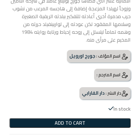
الثمانية عشر التي قضاها جورج بولينغ عاملاً في شركة التأمين
وزوجاً لهيلدا المزعجة إضافة إلى هاجسه المرعب من نشوب
حرب مدمرة أخرى أعادته للتفكير ببلدته الريفية الصغيرة
وسلامها المفقود لكن عودته إلى لواربينفيلد حررته من
وهمه تماماً ليتسلل إلى روحه إحباط
ورتابة روايته 1984
المخيم على مرأى منه.
جورج اورويل
اسم المؤلف :
اسم المترجم :
دار الفارابي
دار النشر :
In stock
ADD TO CART