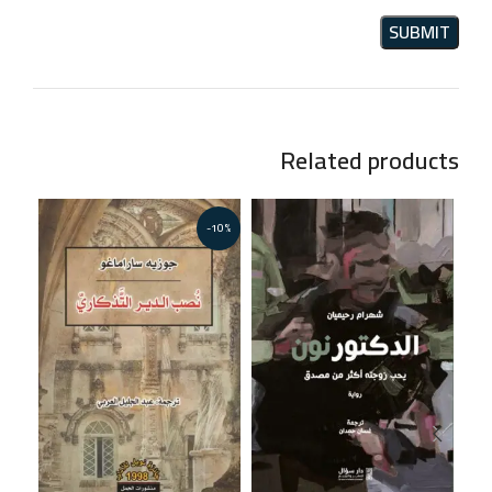
Related products
19%
-10%