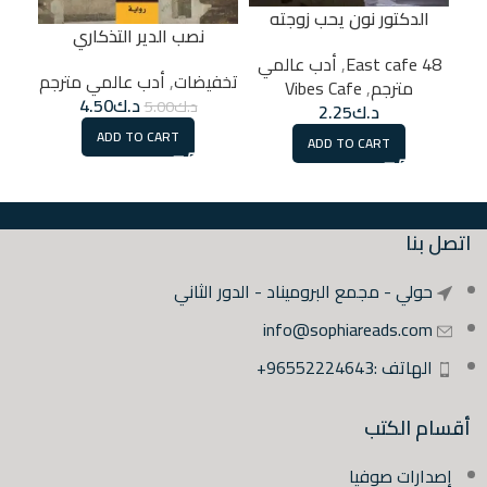
الدكتور نون يحب زوجته
نصب الدير التذكاري
48 East cafe
,
أدب عالمي
تخف
تخفيضات
,
أدب عالمي مترجم
مترجم
,
Vibes Cafe
د.ك
4.50
د.ك
5.00
د.ك
2.25
ADD TO CART
ADD TO CART
اتصل بنا
حولي - مجمع البروميناد - الدور الثاني
info@sophiareads.com
الهاتف :96552224643+
أقسام الكتب
إصدارات صوفيا