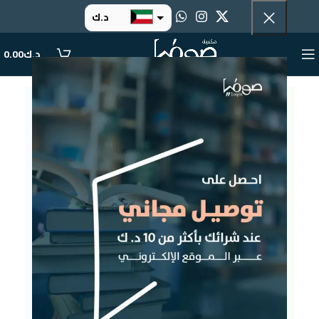
د.ك
د.إ
د.ك
0.00
ر.س
ر.ق
.د.ب
ر.ع.