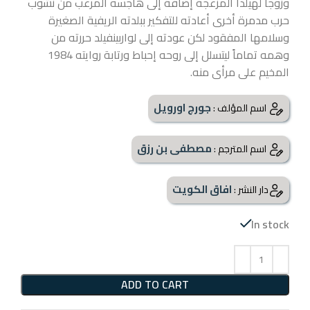
وزوجاً لهيلدا المزعجة إضافة إلى هاجسه المرعب من نشوب
حرب مدمرة أخرى أعادته للتفكير ببلدته الريفية الصغيرة
وسلامها المفقود لكن عودته إلى لواربينفيلد حررته من
وهمه تماماً ليتسلل إلى روحه إحباط ورتابة روايته 1984
المخيم على مرأى منه.
جورج اورويل
اسم المؤلف :
مصطفى بن رزق
اسم المترجم :
افاق الكويت
دار النشر :
In stock
ADD TO CART