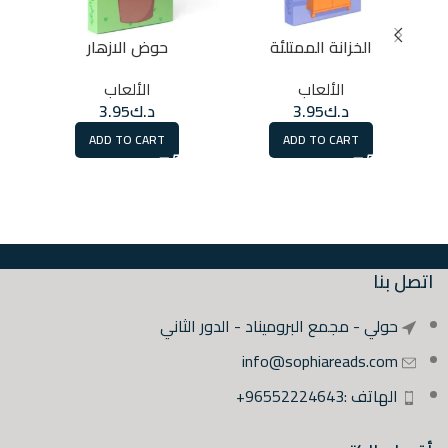
الخزانة الممتلئة
حوض الازهار
الألعاب
الألعاب
د.ك
3.95
د.ك
3.95
ADD TO CART
ADD TO CART
اتصل بنا
حولي - مجمع البروميناد - الدور الثاني
info@sophiareads.com
الهاتف :96552224643+