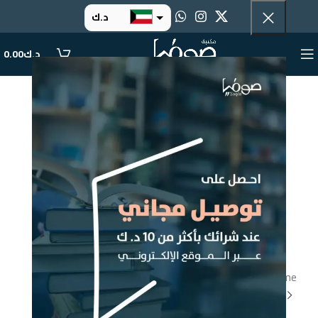
د.ك
د.إ
د.ك
0.00
ر.س
ر.ق
.د.ب
ر.ع.
إضغط للتكبير
Home
الألعاب
السمكة الرحالة