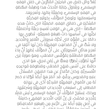
يُعَدُّ وائل حَلّاق من الباحِثِينَ المُبَرِّزِينَ في حَقلِ الفِقهِ
الإسلاميِّ. ويَتَناوَلُ كِتابُهُ الأَحدَثُ هذا وَظيفَةَ السُّلطَةِ
في الفِقهِ الإسلاميِّ، وكيفِيَّةَ بِنائها، وتَعزيزِها،
واستِعمالِها. ويُوضِحُ المؤَلِّفُ، بِجَولَتِهِ الفِكريَّةِ
المُبتَكَرَةِ في دَقائقِ الفِقهِ، الكيفيَّةَ التي كانَتْ هذهِ
السُّلطَةُ –التي هيَ في الوَقتِ نَفسِهِ دِينيَّةٌ وأَخلاقيَّةٌ
لكِنَّها في أَساسِها ذاتُ طَبيعَةٍ مَعرفِيَّةٍ- تَنطَوي بِها
دائمًا على القُوَّةِ التي تُحَرِّكُ سَيرورَتَي التَّقليدِ والتَّجديدِ.
ولا شَكَّ في أَنَّ المَذاهِبَ الفِقهيَّةَ كانَ لَها أَثَرُها في
تَعزيزِ هاتَيْنِ السَّيرورَتَيْنِ. على أَنَّ المؤَلِّفَ يُظهِرُ أَنَّ بِناءَ
السُّلطَةِ المُطلَقَةِ لِمُؤَسِّسِ المَذهَبِ، وهوَ صورَةٌ يَرى
أَنَّها تَطَوَّرَت تَطوُّرًا فِعليًّا في زَمَنٍ لاحِقٍ، هوَ الذي
حافَظَ على أُسُسِ مَنهَجِ المَذهَبِ ومَنظومَةِ قَواعِدِهِ
التَّفسيريَّةِ. وكانَ الدِّفاعُ عن هذا المَنهَجِ، المُستَدَلّ
عليهِ والمَدروس بِدِقَّةٍ، قَد أَثمَرَ هوَ أَيضًا تَنَوُّعًا لا حَصرَ
لَهُ مِن الأَقوالِ الفِقهيَّةِ الفَرديَّةِ أَدّى في نِهايَةِ
المَطافِ إلى استيعابِ التَّجديداتِ الفِقهيَّةِ وشَرعَنَتِها.
وبِذلكَ، يَستَنتِجُ المُؤَلِّفُ أَنَّ الفِقهَ الإسلاميَّ لَيسَ قابِلًا
لِلتَّجديدِ فحَسْبُ، بَل إنَّ آليّاتِ التَّجديدِ الفِقهيِّ كامِنَةٌ
في أَصلِ بِنيَتِهِ أَيضًا على الرَّغمِ مِن طَبيعَتِهِ المُحافِظَةِ
في أَصلِها. والمُؤَمَّلُ لِهذا الكِتابِ أَن يَحظى بِقَبولِ