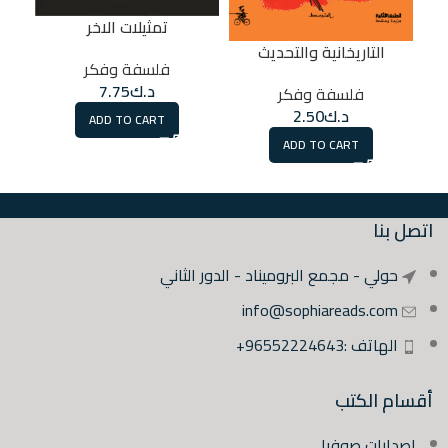
تمثيلات الاخر
التاريخانية والتحديث
فلسفة وفكر
د.ك
7.75
فلسفة وفكر
د.ك
2.50
ADD TO CART
ADD TO CART
اتصل بنا
حولي - مجمع البروميناد - الدور الثاني
info@sophiareads.com
الهاتف :96552224643+
أقسام الكتب
إصدارات صوفيا