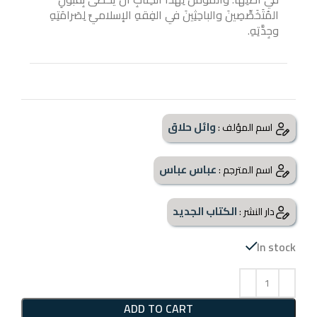
المُتَخَصِّصِينَ والباحِثِينَ في الفِقهِ الإسلاميِّ لِصَرامَتِهِ
وجِدَّتِهِ.
وائل حلاق
اسم المؤلف :
عباس عباس
اسم المترجم :
الكتاب الجديد
دار النشر :
In stock
ADD TO CART