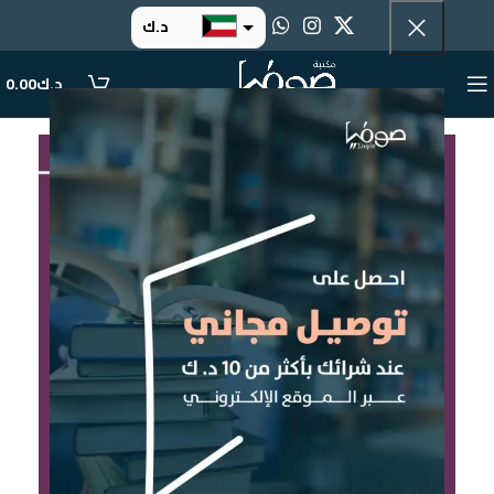
د.ك
د.إ
د.ك
0.00
ر.س
ر.ق
.د.ب
ر.ع.