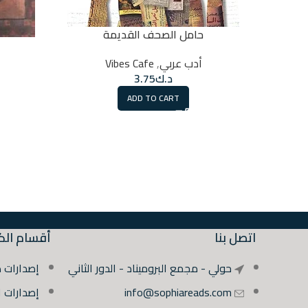
حامل الصحف القديمة
أدب عربي
,
Vibes Cafe
د.ك
3.75
ADD TO CART
اتصل بنا
أقسام الك
حولي - مجمع البروميناد - الدور الثاني
إصدارات 
info@sophiareads.com
إصدارات 