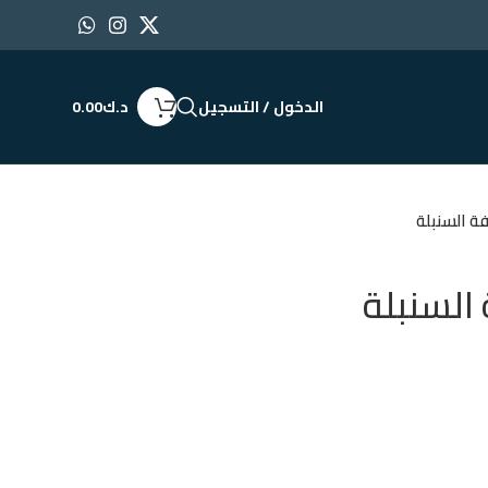
الدخول / التسجيل
د.ك
0.00
ة السنبلة
السنبلة