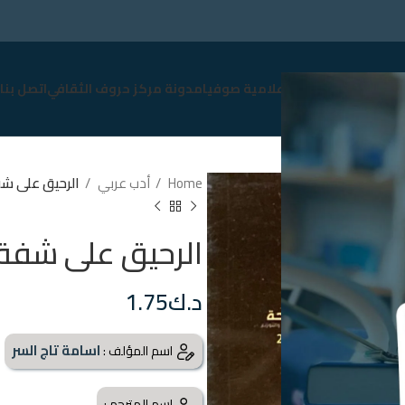
سوق
نبذة عن صوفيا
إعلامية صوفيا
مدونة مركز حروف الثقافي
اتصل بنا
Home
أدب عربي
الرحيق على شف
الرحيق على شفة 
د.ك
1.75
اسامة تاج السر
اسم المؤلف :
اسم المترجم :