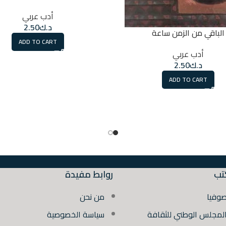
أدب عربي
د.ك
2.50
الباقي من الزمن ساعة
ADD TO CART
أدب عربي
د.ك
2.50
ADD TO CART
تب
روابط مفيدة
صوفيا
من نحن
المجلس الوطني للثقافة
سياسة الخصوصية