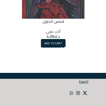
همس الجنون
أدب عربي
48 East cafe
د.ك
4.00
ADD TO CART
تابعنا