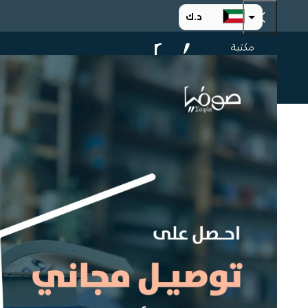
د.ك
د.إ
الرئيسية
ت
ر.س
ر.ق
.د.ب
ر.ع.