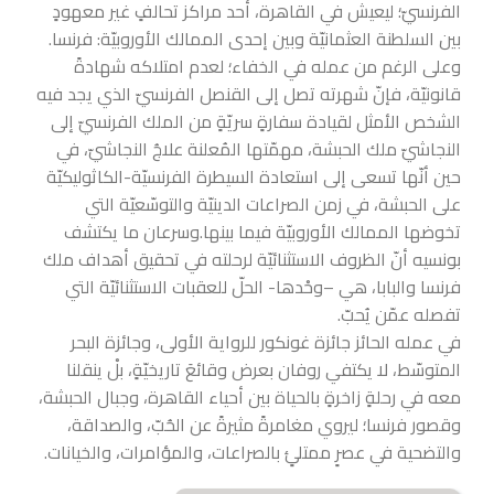
الفرنسيّ؛ ليعيش في القاهرة، أحد مراكز تحالفٍ غير معهودٍ
بين السلطنة العثمانيّة وبين إحدى الممالك الأوروبيّة: فرنسا.
وعلى الرغم من عمله في الخفاء؛ لعدم امتلاكه شهادةً
قانونيّة، فإنّ شهرته تصل إلى القنصل الفرنسيّ الذي يجد فيه
الشخص الأمثل لقيادة سفارةٍ سريّةٍ من
الملك الفرنسيّ إلى
النجاشيّ ملك الحبشة، مهمّتها المُعلنة علاجُ النجاشيّ، في
حين أنّها تسعى إلى استعادة السيطرة الفرنسيّة-الكاثوليكيّة
على الحبشة، في زمن الصراعات الدينيّة والتوسّعيّة التي
تخوضها الممالك الأوروبيّة فيما بينها.وسرعان ما يكتشف
بونسيه أنّ الظروف الاستثنائيّة لرحلته في تحقيق أهداف ملك
فرنسا والبابا، هي –وحْدها- الحلّ للعقبات الاستثنائيّة التي
تفصله عمّن يُحبّ.
في عمله الحائز جائزة غونكور للرواية الأولى، وجائزة البحر
المتوسّط، لا يكتفي روفان بعرض وقائعَ تاريخيّةٍ، بلْ ينقلنا
معه في رحلةٍ زاخرةٍ بالحياة بين أحياء القاهرة، وجبال الحبشة،
وقصور فرنسا؛ ليروي مغامرةً مثيرةً عن الحُبّ، والصداقة،
والتضحية في عصرٍ ممتلئٍ بالصراعات، والمؤامرات، والخيانات.