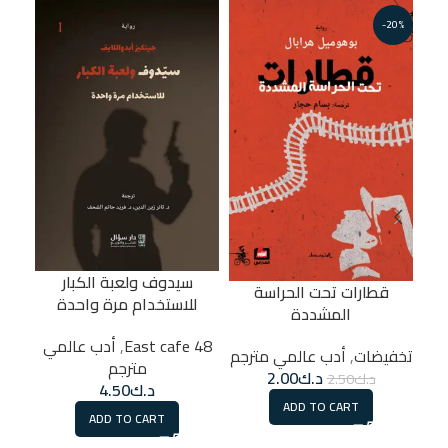
-20%
سيدوف ولعبة الكبار
ا
قطارات تحت الحراسة
للاستخدام مرة واحدة
المشددة
48 East cafe
48 East cafe
,
أدب عالمي
تخفيضات
,
أدب عالمي مترجم
مترجم
د.ك
2.00
د.ك
2.50
د.ك
4.50
ADD TO CART
ADD TO CART