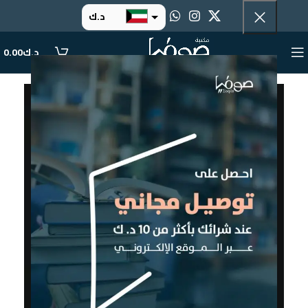
د.ك
د.إ
د.ك
0.00
ر.س
ر.ق
.د.ب
ر.ع.