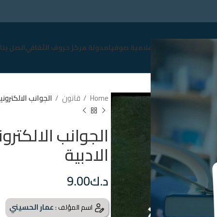
سوق
نبذة عن صوفيا
إعلامية صوفيا
مدونة مركز حروف الثقافي
اتصل بنا
Home
قانون
الجوانب الالكترون
الجوانب الالكتر
الادبية
د.ك
9.00
عمار الحسيني
اسم المؤلف :