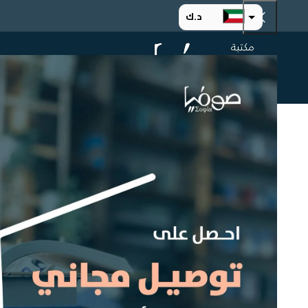
د.ك
د.إ
الرئيسية
ت
ر.س
ر.ق
.د.ب
ر.ع.