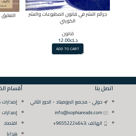
جرائم النشر في قانون المطبوعات والنشر
التعليق
الكويتي
قانون
د.ك
12.00
ADD TO CART
اتصل بنا
أقسام الك
حولي - مجمع البروميناد - الدور الثاني
إصدارات 
info@sophiareads.com
إصدارات 
الهاتف :96552224643+
اقتصاد
هدايا