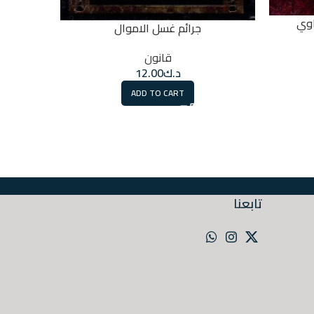
اوي
جرائم غسل الاموال
قانون
د.ك
12.00
ADD TO CART
تابعنا