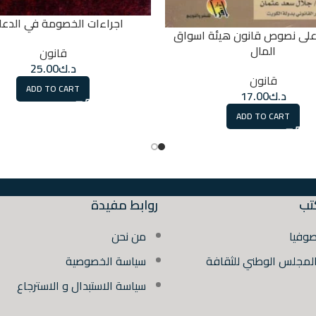
اجراءات الخصومة في الدع
 على نصوص قانون هيئة اسواق
المال
قانون
د.ك
25.00
قانون
ADD TO CART
د.ك
17.00
ADD TO CART
تب
روابط مفيدة
صوفيا
من نحن
المجلس الوطني للثقافة
سياسة الخصوصية
سياسة الاستبدال و الاسترجاع