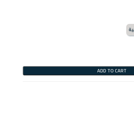
ية
ADD TO CART