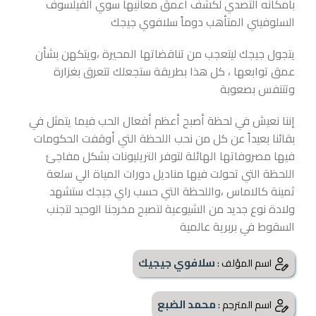
بامكانه التصدي لكشف أعمق معانيها سوي الفيلسوف
السلوفيني المتأهب دوماً سلافوي جيجك
يتجول جيجك ليتعجب من تناقضاتها المحيرة ،ويتكهن بشأن
عمق توابعها ، كل هذا بطريقة ستجعلك تتعرق بغزارة
وتتنفس بصعوبة
إننا نعيش في لحظة أصبح أعظم أفعال الحب فيما يتمثل في
بقائنا بعيداً عن كل من نحب اللحظة التي أوقفت الحكومات
فيها مصروفاتها الهائلة لتوفر التريليونات بشكل مفاجئ
اللحظة التي تحولت فيها مناديل دورات المياة الي سلعة
ثمينة كالاماس ،واللحظة التي حسب راي جيجك ستشهد
ولادة نوع جديد من الشيوعية لتصبح مخرجنا الوحيد لتجنب
السقوط في بربرية عالمية
سلافوي جيجيك
اسم المؤلف :
محمد الضبع
اسم المترجم :