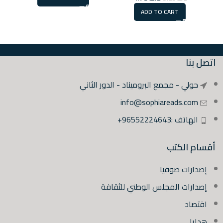
ADD TO CART
اتصل بنا
حولي - مجمع البروميناد - الدور الثاني
info@sophiareads.com
الهاتف :96552224643+
أقسام الكتب
إصدارات صوفيا
إصدارات المجلس الوطني للثقافة
اقتصاد
هدايا