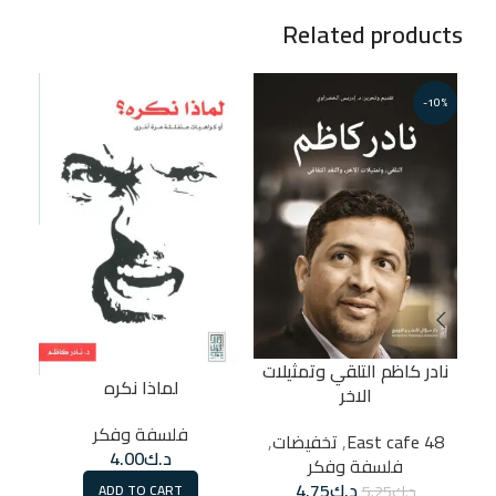
Related products
-10%
نادر كاظم التلقي وتمثيلات
لماذا نكره
الاخر
48 East cafe
فلسفة وفكر
48 East cafe
,
تخفيضات
,
د.ك
4.00
فلسفة وفكر
د.ك
4.75
د.ك
5.25
ADD TO CART