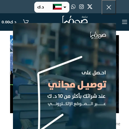
د.ك
د.إ
د.ك
0.00
ر.س
ر.ق
.د.ب
ر.ع.
إضغط للتكبير
Home
فلسفة وفكر
الثقوب السوداء والاكوان الطفلة