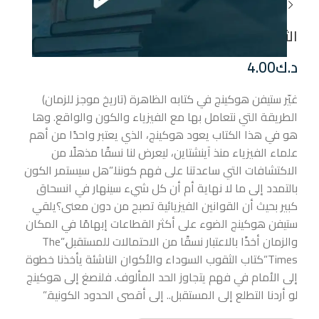
الثقوب السوداء والاكوان الطفلة
د.ك
4.00
غيّر ستيفن هوكينج في كتابه الظاهرة (تاريخ موجز للزمان)
الطريقة التي نتعامل بها مع الفيزياء والكون والواقع. وها
هو في هذا الكتاب يعود هوكينج، الذي يعتبر واحدًا من أهم
علماء الفيزياء منذ آينشتاين، ليعرض لنا نسقًا مذهلًا من
الاكتشافات التي ساعدتنا على فهم كوننا.”هل سيستمر الكون
بالتمدد إلى ما لا نهاية أم أن كل شيء سينهار في انسحاق
كبير بحيث أن القوانين الفيزيائية تصبح من دون معنى؟يلقي
ستيفن هوكينج الضوء على أكثر القطاعات إبهامًا في المكان
والزمان أخذًا بالاعتبار نسقًا من الاحتمالات للمستقبل.”The
Times”كتاب الثقوب السوداء والأكوان الناشئة يأخذنا خطوة
إلى الأمام في فهم يتجاوز الحد المألوف. فلنصغ إلى هوكينج
لو أردنا التطلع إلى المستقبل.. إلى أقصى الحدود الكونية.”