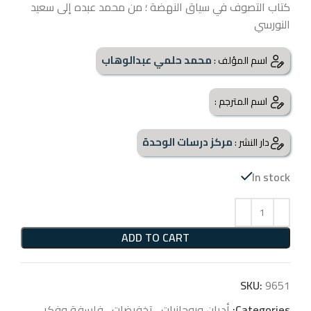
كتاب التصوف في سياق النهضة ؛ من محمد عبده إلى سعيد
النورسي
محمد حلمي عبدالوهاب
اسم المؤلف :
اسم المترجم :
مركز درسات الوحدة
دار النشر :
In stock
ADD TO CART
SKU:
9651
Categories:
أديان وروحانيات
,
تخفيضات
,
فلسفة وفكر