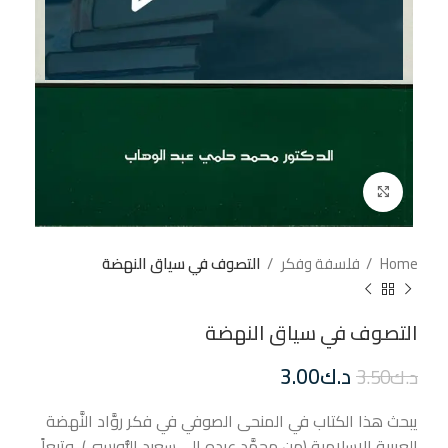
إضغط للتكبير
Home
فلسفة وفكر
التصوف في سياق النهضة
التصوف في سياق النهضة
د.ك
3.00
د.ك
3.50
يبحث هذا الكتاب في المنحى الصوفي في فكر روَّاد النَّهضة
العربية الإسلامية (من محمَّد عبده إلى سعيد النُّورسي)، وتبعاً