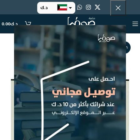
د.ك
د.إ
د.ك
0.00
ر.س
ر.ق
-14%
.د.ب
ر.ع.