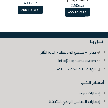
فلسفة وفكر
د.ك
4.00
د.ك
2.50
ADD TO CART
ADD TO CART
اتصل بنا
حولي - مجمع البروميناد - الدور الثاني
info@sophiareads.com
الهاتف :96552224643+
أقسام الكتب
إصدارات صوفيا
إصدارات المجلس الوطني للثقافة