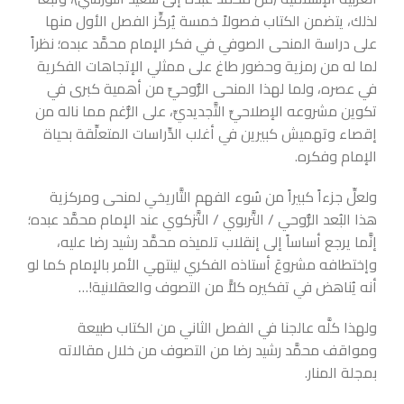
لذلك، يتضمن الكتاب فصولاً خمسة يُركِّز الفصل الأول منها
على دراسة المنحى الصوفي في فكر الإمام محمَّد عبده؛ نظراً
لما له من رمزية وحضور طاغ على ممثلي الإتجاهات الفكرية
في عصره، ولما لهذا المنحى الرُّوحيِّ من أهمية كبرى في
تكوين مشروعه الإصلاحيِّ التَّجديديِّ، على الرُّغم مما ناله من
إقصاء وتهميش كبيرين في أغلب الدِّراسات المتعلِّقة بحياة
الإمام وفكره.
ولعلِّ جزءاً كبيراً من سُوء الفهم التَّاريخي لمنحى ومركزية
هذا البُعد الرُّوحي / التَّربوي / التَّزكوي عند الإمام محمَّد عبده؛
إنَّما يرجع أساساً إلى إنقلاب تلميذه محمَّد رشيد رضا عليه،
وإختطافه مشروعَ أستاذه الفكري لينتهي الأمر بالإمام كما لو
أنه يُناهض في تفكيره كلاًّ من التصوف والعقلانية!…
ولهذا كلَّه عالجنا في الفصل الثاني من الكتاب طبيعة
ومواقف محمَّد رشيد رضا من التصوف من خلال مقالاته
بمجلة المنار.