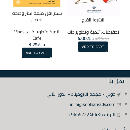
سكر اقل متعة اكثر وصحة
انا
افضل
انشروا الفرح
تنمية وتطوير ذات
,
Vibes
تن
تخفيضات
,
تنمية وتطوير ذات
Cafe
د.ك
4.00
د.ك
4.50
د.ك
3.25
ADD TO CART
ADD TO CART
اتصل بنا
حولي - مجمع البروميناد - الدور الثاني
info@sophiareads.com
الهاتف :96552224643+