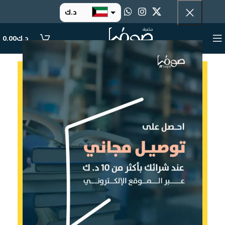
د.ك
د.إ
د.ك
0.00
ر.س
ر.ق
.د.ب
ر.ع.