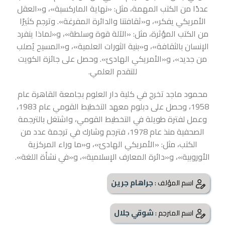
عددًا من الكتب المهمة، مثل: «نهاية الماركسية»، و«العقل
الأمريكي يفكر»، و«ثقافتنا والدائرة المفرغة». وترجم كثيرًا
من الكتب المؤثرة، مثل: «الآلة قوة وسلطة»، و«لماذا ينفرد
الإنسان بالثقافة»، و«بنية الثورات العلمية»، و«المسيح يُصلب
من جديد»، و«الأمريكي الهادئ». وحصل على جائزة الكويت
للتقدم العلمي.
محمود ماجد تخرج في كلية دار العلوم بجامعة القاهرة عام
1958، وحصل على دبلوم معهد التخطيط القومي عام 1983،
وعمل لفترة طويلة في التخطيط القومي، واشتغل بالترجمة
الصحفية منذ عام 1978، فترجم وشارك في ترجمة عدد من
الكتب، مثل: «الأمريكي الهادئ»، و«ما وراء المركزية
الأوروبية»، و«دائرة المعارف الإسلامية»، و«في نشأة اللغة».
جراهام جرين
اسم المؤلف :
شوقي جلال
اسم المترجم :