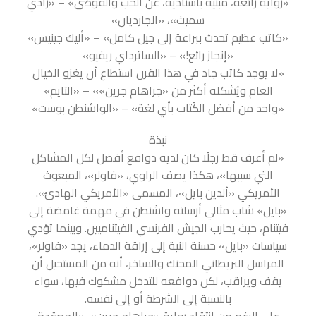
«رواية رائعة، مبنية بأستاذية، عن الحب والفوضى» – «زادي
سميث»، «الجارديان»
«كاتب عظيم تحدث ببراعة إلى جيل كامل» – «أليك جينيس»
«إنجاز رائع!» – «الساترداي ريفيو»
«لا يوجد كاتب جاد في هذا القرن استطاع أن يغزو الخيال
العام ويُشكله أكثر من «جراهام جرين»» – «التايم»
«واحد من أفضل الكُتاب بأي لغة» – «الواشنطن بوست»
نبذة
«لم أعرف قط رجلًا كان لديه دوافع أفضل لكل المشاكل
التي سببها»، هكذا يصف الراوي، «فاولر»، المبعوث
الأمريكي «ألدين بايل»، المسمى «الأمريكي الهادئ».
«بايل» شاب مثالي أرسلته واشنطن في مهمة غامضة إلى
فيتنام، حيث يحارب الجيش الفرنسي الفيتناميين. وبينما تؤدي
سياسات «بايل» حسنة النية إلى إراقة الدماء، يجد «فاولر»،
المراسل البريطاني المحنك والساخر، أنه من المستحيل أن
يقف ويراقب، لكن دوافعه للتدخل مشكوك فيها، سواء
بالنسبة إلى الشرطة أو إلى نفسه.