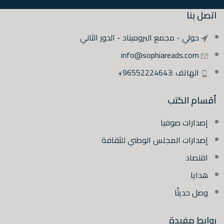
اتصل بنا
حولي - مجمع البروميناد - الدور الثاني
info@sophiareads.com
الهاتف :96552224643+
أقسام الكتب
إصدارات صوفيا
إصدارات المجلس الوطني للثقافة
اقتصاد
هدايا
وصل حديثًا
روابط مفيدة