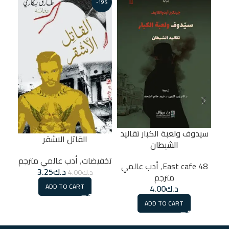
-19%
سيدوف ولعبة الكبار تقاليد
القاتل الاشقر
الشيطان
تخفيضات
,
أدب عالمي مترجم
48 East cafe
48 East cafe
,
أدب عالمي
د.ك
3.25
د.ك
4.00
مترجم
ADD TO CART
د.ك
4.00
ADD TO CART