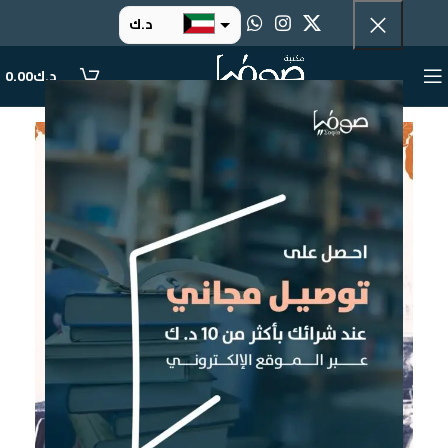
د.ك
د.إ
د.ك
0.00
ر.س
ر.ق
.د.ب
ر.ع.