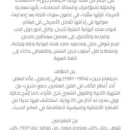
على الرغم من انتقاد رواية «جراهام جرين»، «المعقدة
والمليئة بالمؤامرات والمكائد المضادة»، بأنها معادية
لأمريكا، فإنها ستُثبت، في غضون سنوات قليلة بعد إصدارها،
صوابها في إدانتها للتدخل الأمريكي في فيتنام.
تحولت هذه الرواية المثيرة للجدل، والتي تدور حول الحب
والبراءة والأخلاق، إلى فيلمين سينمائيين ناجحين.
ترجم شوقي جلال ومحمود ماجد هذه الرواية بدقة وبراعة،
واستطاعا نقل أسلوب جرين السلس والتلغرافي بذكاء إلى
اللغة العربية.
عن المؤلف
«جراهام جرين» (1904-1991) روائي إنجليزي، عدَّه البعض
أحد أعظم الكُتاب في القرن العشرين. جمع «جرين» بين
الشهرة الأدبية والقبول الشعبي لدى القُراء، كما رُشِّح لجائزة
نوبل. صدرت له أكثر من 25 رواية، استكشف فيها عديدًا من
القضايا الأخلاقية والسياسية المتناقضة في العالم الحديث.
عن المترجمين
شوقي جلال كاتب ومترجم مصري من مواليد عام 1931. كتب