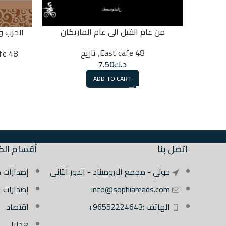
من عام الفيل الى عام الماريكان
الحرب وا
48 East cafe
,
تاريخ
48 East cafe
د.ك
7.50
ADD TO CART
اتصل بنا
أقسام الك
حولي - مجمع البروميناد - الدور الثاني
إصدارات 
info@sophiareads.com
إصدارات 
الهاتف :96552224643+
اقتصاد
هدايا