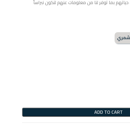
ياتهم بما توفر لنا من معلومات عنهم لتكون نبراساً
لشمري
ADD TO CART