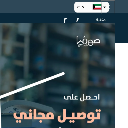
د.ك
د.إ
الرئيسية
ت
ر.س
ر.ق
.د.ب
ر.ع.