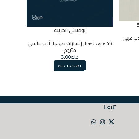
ة
يومياتي الحزينة
ب عربي
,
48 East cafe
,
إصدارات صوفيا
,
أدب عالمي
مترجم
48 East cafe
د.ك
3.00
ADD TO CART
تابعنا