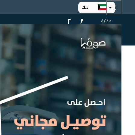
د.ك
د.إ
الرئيسية
ت
ر.س
ر.ق
.د.ب
ر.ع.