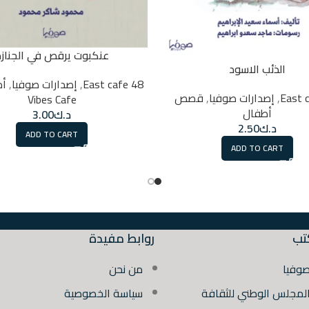
عنكبوت يرقص في الجناز
الذئب الاسود
48 East cafe
,
إصدارات صوفيا
,
أد
,
إصدارات صوفيا
,
قصص
Vibes Cafe
أطفال
د.ك
3.00
د.ك
2.50
ADD TO CART
ADD TO CART
تب
روابط مفيدة
صوفيا
من نحن
المجلس الوطني للثقافة
سياسة الخصوصية