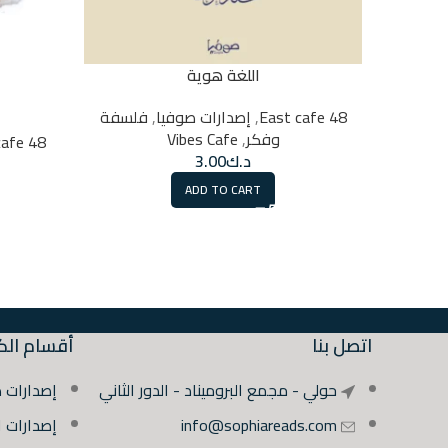
اللغة هوية
48 East cafe
,
إصدارات صوفيا
,
فلسفة
وفكر
,
Vibes Cafe
48 East cafe
د.ك
3.00
ADD TO CART
اتصل بنا
أقسام الك
حولي - مجمع البروميناد - الدور الثاني
إصدارات 
info@sophiareads.com
إصدارات 