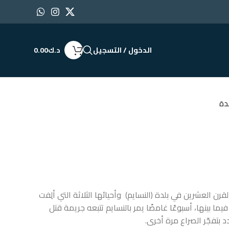
الدخول / التسجيل
د.ك
0.00
لدة
رن العشرين في بلدة (النسايم) وأحيائها الثلاثة التي ألِفت
ما بينها، أسبوعًا غامضًا يمر بالنسايم تتبعه جريمة قتل
بتفجّر الصراع مرة أخرى.