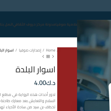
سوق
نبذة عن صوفيا
إعلامية صوفيا
مدونة مركز حروف الثقافي
اتصل بنا
Home
إصدارات صوفيا
اسوار الب
اسوار البلدة
د.ك
4.00
تدور أحداث هذه الرواية في مطلع الق
السلام والتعايش بعد معارك طاحنة في
تخطف بن سيد من سادة الأحياء تهدد 