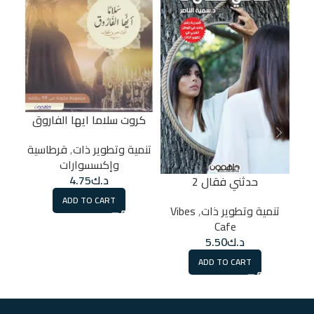
كروت سلاما ايها الفاروق
تنمية وتطوير ذات
,
قرطاسية
وإكسسوارات
د.ك
4.75
حدثني فقال 2
كي
ADD TO CART
تنمية وتطوير ذات
,
Vibes
تن
Cafe
د.ك
5.50
ADD TO CART