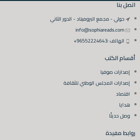
اتصل بنا
حولي - مجمع البروميناد - الدور الثاني
info@sophiareads.com
الهاتف :96552224643+
أقسام الكتب
إصدارات صوفيا
إصدارات المجلس الوطني للثقافة
اقتصاد
هدايا
وصل حديثًا
روابط مفيدة