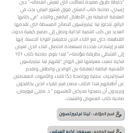
“خارطة طريق مفيدة للعائلات التي تعيش انفصالا»” جين
إيساي، صاحبة كتاب المشي فوق قشور البيض: بحث في
العلاقة الدقيقة بين الأطفال البالغين والآباء. “في كتابها
الرائع، تتجاوز تينا غيلبيرتسون النصائح المبسطة التي تقدمها
العديد من كتب التنمية الذاتية وتصل إلى صميم كيفية حدوث
القطيعة، حتى مع الآباء الذين تحفزهم النوايا الحسنة. إنها
تقدم إرشادات محددة لاستعادة الاتصال البناء الذي تعرض
إلى التشظي بطريقة مؤلمة».” ليندا بلوم، صاحبة كتاب 101
فكرة تمنيت معرفتها قبل الزواج “تتفهم تينا غيلبيرتسون
الأهمية البالغة للعلاقة بين الوالدين والطفل وتقدم
استراتيجيات عملية وواضحة جدًا للآباء والأمهات المنفصلين
عن أطفالهم هذا الكتاب مصدر قيم للقراء الذين يكافحون
ويريدون أن يصبحوا مدركين لأنفسهم ” د. مارني فيورمان،
صاحبة كتاب الغموض والتشتت..
تينا غيلبيرتسون
اسم المؤلف :
سيمون اكرم العباس
اسم المترجم :