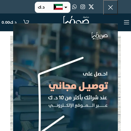
د.ك
د.إ
د.ك
0.00
ر.س
ر.ق
.د.ب
ر.ع.