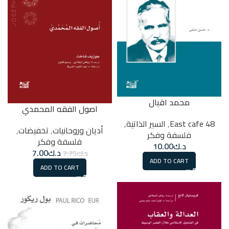
محمد اقبال
اصول الفقه المحمدي
48 East cafe
,
السير الذاتية
,
أديان وروحانيات
,
تخفيضات
,
فلسفة وفكر
فلسفة وفكر
د.ك
10.00
د.ك
7.00
د.ك
7.75
ADD TO CART
ADD TO CART