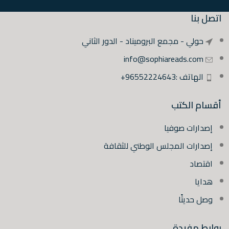
اتصل بنا
حولي - مجمع البروميناد - الدور الثاني
info@sophiareads.com
الهاتف :96552224643+
أقسام الكتب
إصدارات صوفيا
إصدارات المجلس الوطني للثقافة
اقتصاد
هدايا
وصل حديثًا
روابط مفيدة