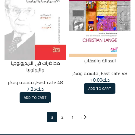
العدالة والعقاب
محاضرات في الايديولوجيا
واليوتوبيا
48 East cafe
,
فلسفة وفكر
د.ك
10.00
48 East cafe
,
فلسفة وفكر
د.ك
7.25
ADD TO CART
ADD TO CART
3
2
1
←