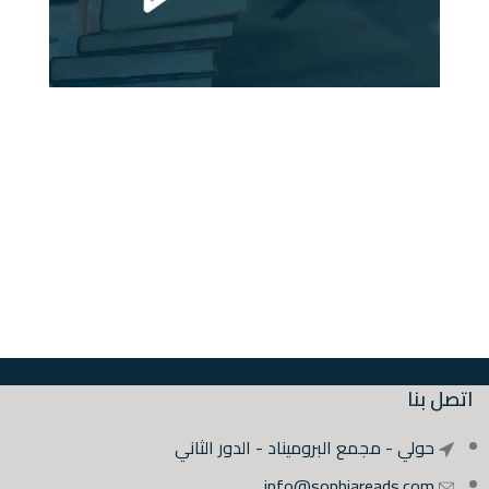
اتصل بنا
حولي - مجمع البروميناد - الدور الثاني
info@sophiareads.com