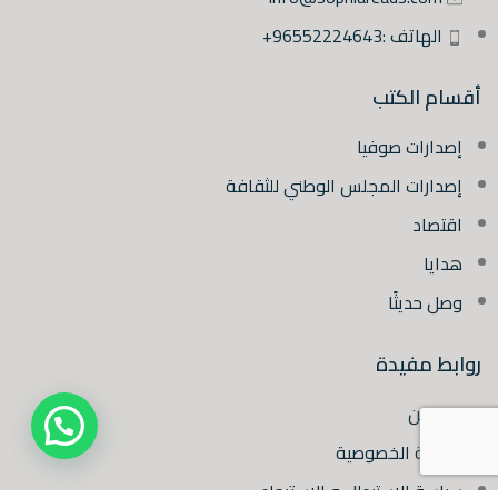
الهاتف :96552224643+
أقسام الكتب
إصدارات صوفيا
إصدارات المجلس الوطني للثقافة
اقتصاد
هدايا
وصل حديثًا
روابط مفيدة
من نحن
سياسة الخصوصية
سياسة الاستبدال و الاسترجاع