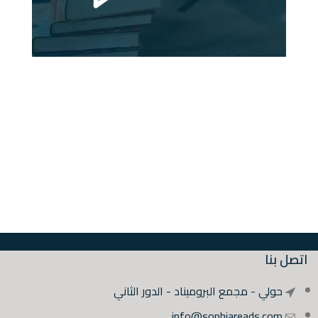
اتصل بنا
حولي - مجمع البروميناد - الدور الثاني
info@sophiareads.com