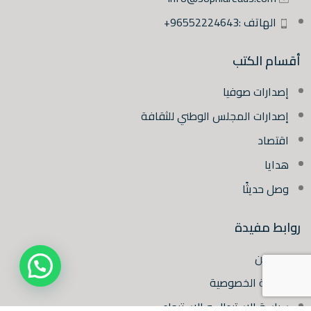
الهاتف :96552224643+
أقسام الكتب
إصدارات صوفيا
إصدارات المجلس الوطني للثقافة
اقتصاد
هدايا
وصل حديثًا
روابط مفيدة
من نحن
سياسة الخصوصية
سياسة الاستبدال و الاسترجاع