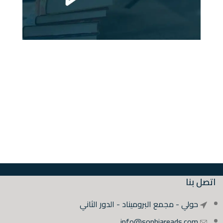
اتصل بنا
حولي - مجمع البروميناد - الدور الثاني
info@sophiareads.com