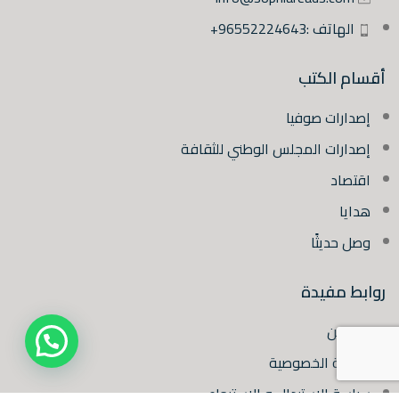
الهاتف :96552224643+
أقسام الكتب
إصدارات صوفيا
إصدارات المجلس الوطني للثقافة
اقتصاد
هدايا
وصل حديثًا
روابط مفيدة
من نحن
سياسة الخصوصية
سياسة الاستبدال و الاسترجاع