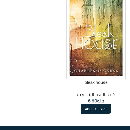
bleak house
كتب باللغة الإنجليزية
د.ك
6.50
ADD TO CART