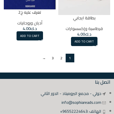
تعرف عليه ج2
بطاقة ايجابي
أديان وروحانيات
قرطاسية وإكسسوارات
د.ك
4.00
د.ك
4.00
ADD TO CART
ADD TO CART
→
3
2
1
اتصل بنا
حولي - مجمع البروميناد - الدور الثاني
info@sophiareads.com
الهاتف :96552224643+