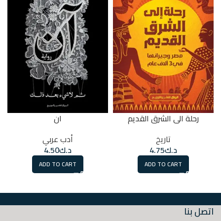
رحلة الى الشرق القديم
ان
تاريخ
أدب عربي
د.ك
4.75
د.ك
4.50
ADD TO CART
ADD TO CART
اتصل بنا