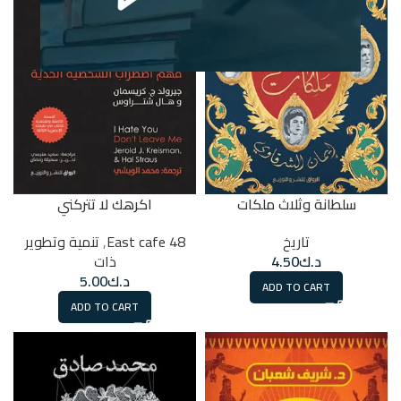
سلطانة وثلاث ملكات
اكرهك لا تتركني
تاريخ
48 East cafe
,
تنمية وتطوير
د.ك
4.50
ذات
د.ك
5.00
ADD TO CART
ADD TO CART