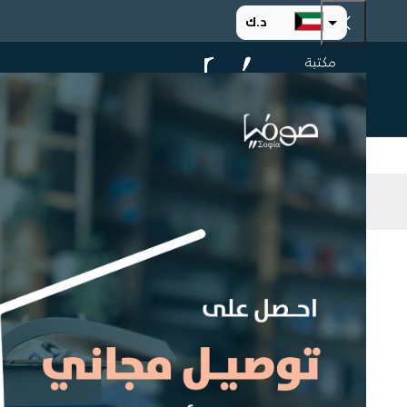
د.ك
د.إ
الرئيسية
ت
ر.س
ر.ق
.د.ب
ر.ع.
التصنيف
Home
اق
Select a category
حذف خيار
اسم المؤلف
غوستاف لوبون