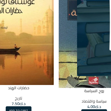
حضارات الهند
روح السياسة
تاريخ
سياسة واقتصاد
د.ك
7.50
د.ك
4.00
ADD TO CART