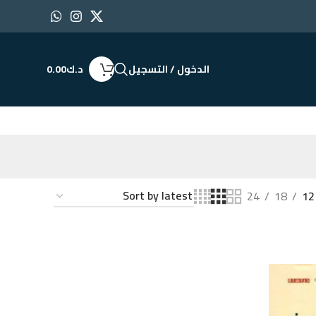
الدخول / التسجيل
د.ك
0.00
24
18
12