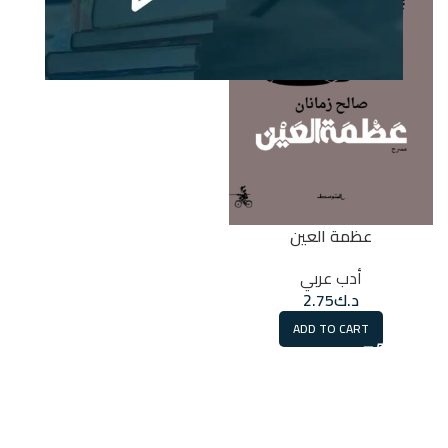
عظمة العين
أدب عربي
د.ك
2.75
ADD TO CART