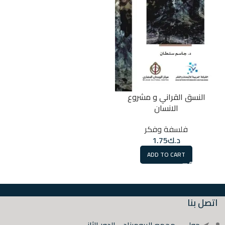
النسق القراني و مشروع
الانسان
فلسفة وفكر
د.ك
1.75
ADD TO CART
اتصل بنا
حولي - مجمع البروميناد - الدور الثاني