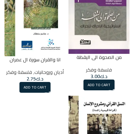
من الصحوة الى اليقظة
انا والقران سورة ال عمران
فلسفة وفكر
أديان وروحانيات
,
فلسفة وفكر
د.ك
3.00
د.ك
2.75
ADD TO CART
ADD TO CART