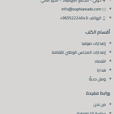
info@sophiareads.com
الهاتف :96552224643+
أقسام الكتب
إصدارات صوفيا
إصدارات المجلس الوطني للثقافة
اقتصاد
هدايا
وصل حديثًا
روابط مفيدة
من نحن
سياسة الخصوصية