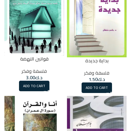
قوانين النهضة
بداية جديدة
فلسفة وفكر
فلسفة وفكر
د.ك
3.00
د.ك
1.50
ADD TO CART
ADD TO CART