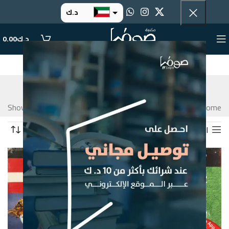
د.ك
د.إ
د.ك
0.00
ر.س
ر.ق
لغات
.د.ب
التصنيفات
Home
Products tagged “لغات”
Showing all 8 results
ر.ع.
التصفية