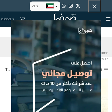
د.ك
د.إ
د.ك
0.00
ر.س
ر.ق
سيرة روائية
.د.ب
التصنيفات
Home
Products tagged “سيرة روائية”
ر.ع.
Showing the single result
التصفية