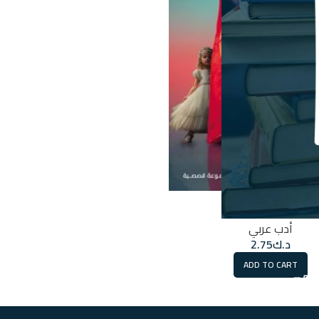
رجل في الكيس
أدب عربي
د.ك
2.75
ADD TO CART