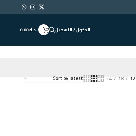
الدخول / التسجيل
د.ك
0.00
24
18
12