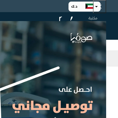
د.ك
د.إ
الرئيسية
ت
ر.س
ر.ق
.د.ب
ر.ع.
التصنيف
Home
ged
Select a category
اسم المؤلف
Any اسم المؤلف