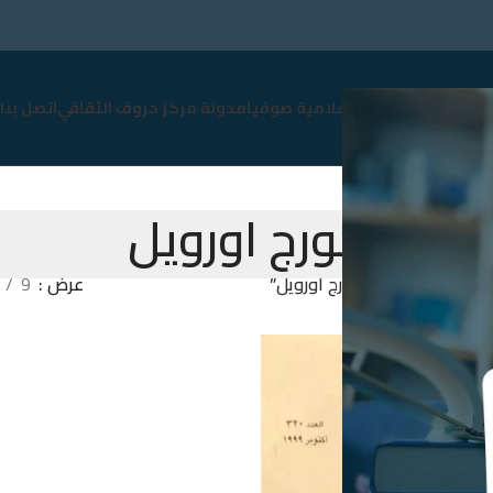
سوق
نبذة عن صوفيا
إعلامية صوفيا
مدونة مركز حروف الثقافي
اتصل بنا
جورج اورويل
Products tag “جورج اورويل”
عرض
9