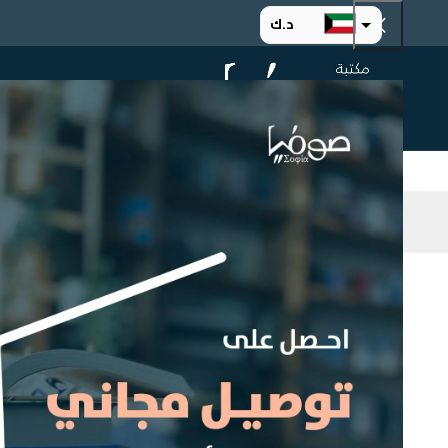
د.ك
د.إ
الرئيسية
ت
ر.س
ر.ق
.د.ب
ر.ع.
التصنيف
Home
ged
Select a category
اسم المؤلف
Any اسم المؤلف