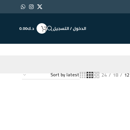
الدخول / التسجيل
د.ك
0.00
24
18
12