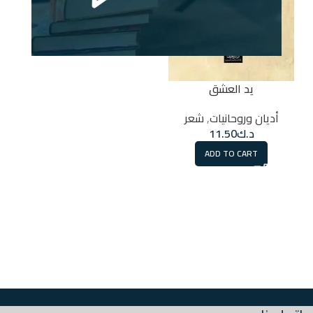
يد العشق
أديان وروحانيات
,
شعر
د.ك
11.50
ADD TO CART