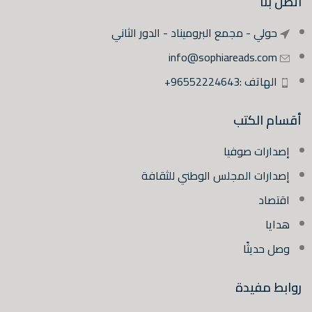
اتصل بنا
حولي - مجمع البروميناد - الدور الثاني
info@sophiareads.com
الهاتف :96552224643+
أقسام الكتب
إصدارات صوفيا
إصدارات المجلس الوطني للثقافة
اقتصاد
هدايا
وصل حديثًا
روابط مفيدة