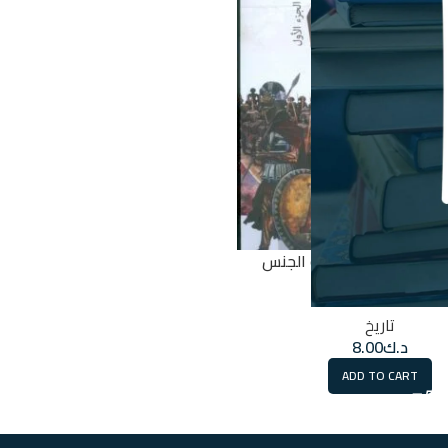
عبي للعالم كما صنعه الجنس
البشري
تاريخ
د.ك
8.00
ADD TO CART