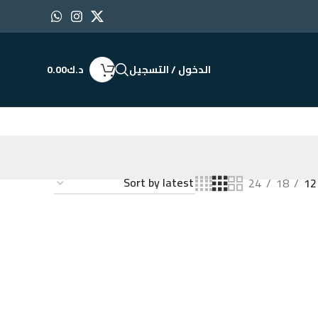
الدخول / التسجيل
د.ك
0.00
24
18
12