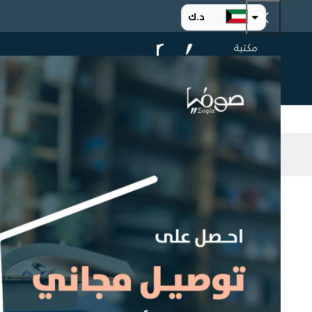
د.ك
د.إ
الرئيسية
ت
ر.س
ر.ق
.د.ب
ر.ع.
التصنيف
Home
ged
Select a category
اسم المؤلف
Any اسم المؤلف