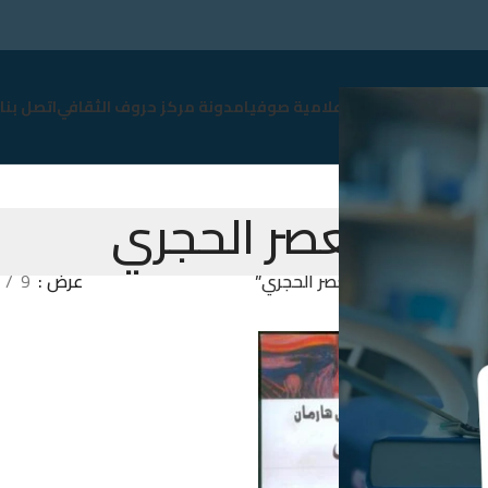
سوق
نبذة عن صوفيا
إعلامية صوفيا
مدونة مركز حروف الثقافي
اتصل بنا
العصر الحجري
Products tag “العصر الحجري”
عرض
9