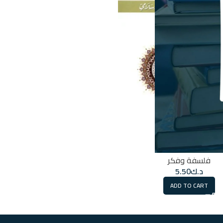
الملك العضوض
فلسفة وفكر
د.ك
5.50
ADD TO CART