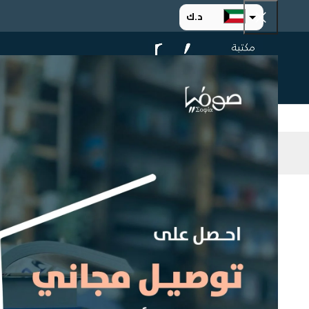
د.ك
د.إ
الرئيسية
ت
ر.س
ر.ق
.د.ب
ر.ع.
التصنيف
Home
ged
Select a category
اسم المؤلف
Any اسم المؤلف