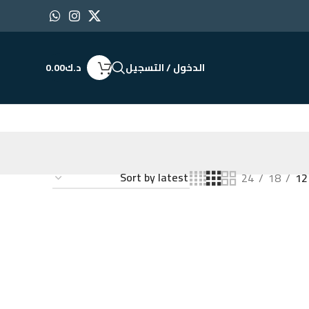
الدخول / التسجيل
د.ك
0.00
24
18
12