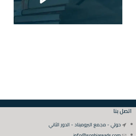
اتصل بنا
حولي - مجمع البروميناد - الدور الثاني
info@sophiareads.com