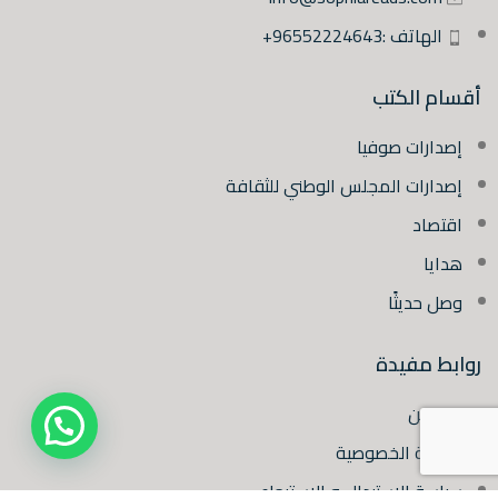
الهاتف :96552224643+
أقسام الكتب
إصدارات صوفيا
إصدارات المجلس الوطني للثقافة
اقتصاد
هدايا
وصل حديثًا
روابط مفيدة
من نحن
سياسة الخصوصية
سياسة الاستبدال و الاسترجاع