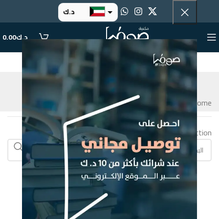
د.ك
د.إ
د.ك
0.00
ر.س
ر.ق
ادارة اعمال
.د.ب
التصنيفات
Home
Products tagged “ادارة اعمال”
ر.ع.
No products were found matching your selection.